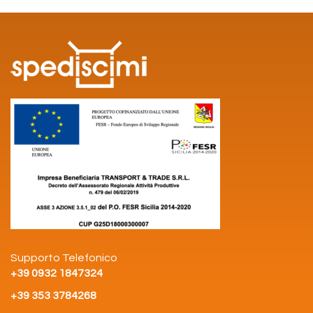
Supporto Telefonico
+39 0932 1847324
+39 353 3784268