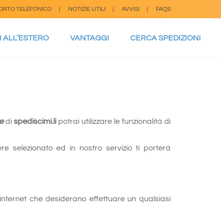
ORTO TELEFONICO
NOTIZIE UTILI
AVVISI
FAQS
I ALL’ESTERO
VANTAGGI
CERCA SPEDIZIONI
e
di
spediscimi.li
potrai utilizzare le funzionalità di
ere selezionato ed in nostro servizio ti porterà
di internet che desiderano effettuare un qualsiasi