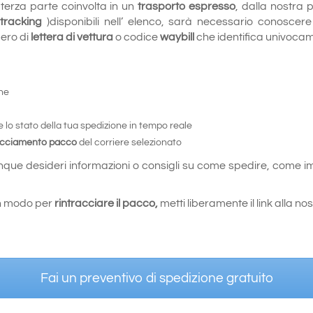
si terza parte coinvolta in un
trasporto espresso
, dalla nostra
tracking
)disponibili nell’ elenco, sarà necessario conoscer
ero di
lettera di vettura
o codice
waybill
che identifica univocam
one
 lo stato della tua spedizione in tempo reale
acciamento pacco
del corriere selezionato
nque desideri informazioni o consigli su come spedire, come i
 un modo per
rintracciare il pacco,
metti liberamente il link alla no
Fai un preventivo di spedizione gratuito