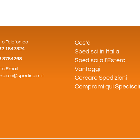
o Telefonico
Cos’è
32 1847324
Spedisci in Italia
3 3784268
Spedisci all’Estero
Vantaggi
to Email
ciale@spediscimi.li
Cercare Spedizioni
Comprami qui Spediscim