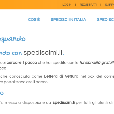
LOGIN
REGISTRATI
SUPP
COS’È
SPEDISCI IN ITALIA
SPEDISC
vequando
spediscimi.li
ando con
.
vuoi
cercare il pacco
che hai spedito con le
funzionalità gratuit
cco
che conosciuta come
Lettera di Vettura
nel box del corri
e potrai tracciare il pacco.
do
ni,
messo a disposizione da
spediscimi.li
per tutti gli utenti 