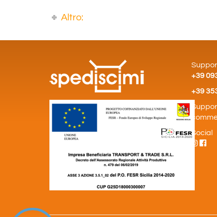
Altro:
Support
+39 09
+39 35
Suppor
commer
Social